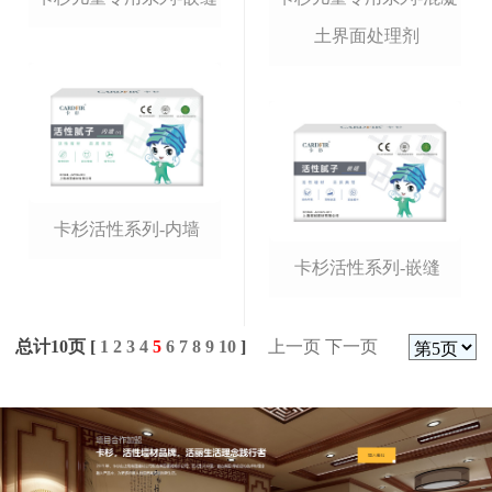
土界面处理剂
卡杉活性系列-内墙
卡杉活性系列-嵌缝
总计10页 [
1
2
3
4
5
6
7
8
9
10
]
上一页
下一页